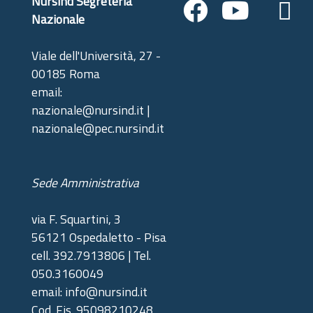
Nursind Segreteria
Nazionale
Viale dell'Università, 27 -
00185 Roma
email:
nazionale@nursind.it |
nazionale@pec.nursind.it
Sede Amministrativa
via F. Squartini, 3
56121 Ospedaletto - Pisa
cell. 392.7913806 | Tel.
050.3160049
email: info@nursind.it
Cod. Fis. 95098210248