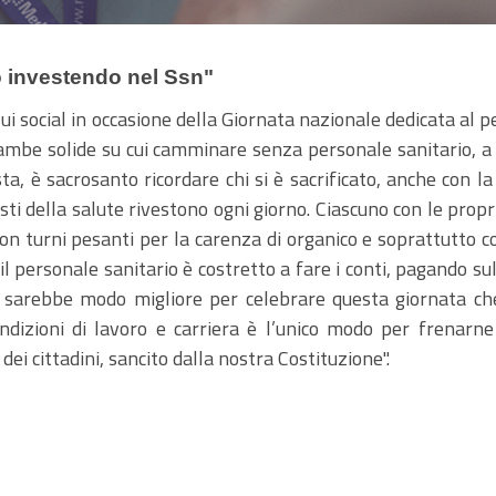
to investendo nel Ssn"
sui social in occasione della Giornata nazionale dedicata al p
e gambe solide su cui camminare senza personale sanitario, 
ta, è sacrosanto ricordare chi si è sacrificato, anche con 
nisti della salute rivestono ogni giorno. Ciascuno con le pro
con turni pesanti per la carenza di organico e soprattutto 
il personale sanitario è costretto a fare i conti, pagando su
 sarebbe modo migliore per celebrare questa giornata che
condizioni di lavoro e carriera è l’unico modo per frenarne
 dei cittadini, sancito dalla nostra Costituzione".