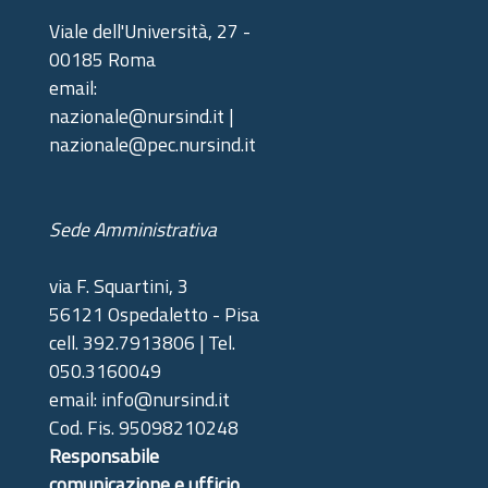
Viale dell'Università, 27 -
00185 Roma
email:
nazionale@nursind.it |
nazionale@pec.nursind.it
Sede Amministrativa
via F. Squartini, 3
56121 Ospedaletto - Pisa
cell. 392.7913806 | Tel.
050.3160049
email: info@nursind.it
Cod. Fis. 95098210248
Responsabile
comunicazione e ufficio