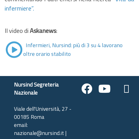
infermiere”
.
Il video di
Askanews
:
Infe
rmieri, Nursind: più di 3 su 4 lavorano
oltre orario stabilito
Nursind Segreteria
Nazionale
Viale dell'Università, 27 -
00185 Roma
email:
nazionale@nursind.it |