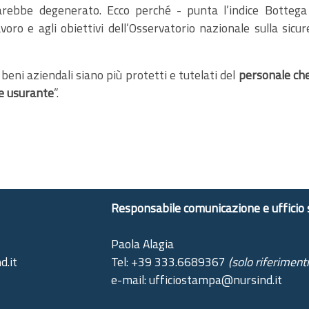
arebbe degenerato. Ecco perché - punta l’indice Bottega 
voro e agli obiettivi dell’Osservatorio nazionale sulla sicur
 beni aziendali siano più protetti e tutelati del
personale che 
 e usurante
”.
Responsabile comunicazione e ufficio
Paola Alagia
d.it
Tel: +39 333.6689367
(solo riferiment
e-mail: ufficiostampa@nursind.it