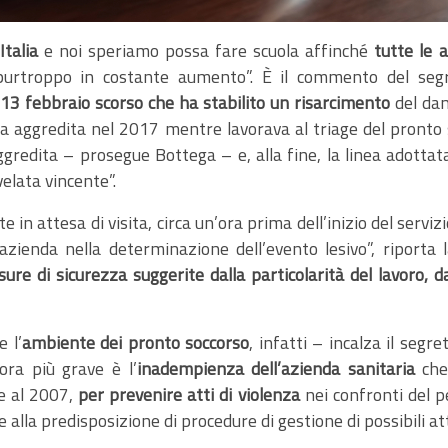
talia
e noi speriamo possa fare scuola affinché
tutte le 
urtroppo in costante aumento”. È il commento del segr
 13 febbraio scorso che ha stabilito un risarcimento
del da
ra aggredita nel 2017 mentre lavorava al triage del pronto s
ggredita – prosegue Bottega – e, alla fine, la linea adottat
ivelata vincente”.
e in attesa di visita, circa un’ora prima dell’inizio del serviz
’azienda nella determinazione dell’evento lesivo”, riporta
sure di sicurezza suggerite dalla particolarità del lavoro, da
 l’
ambiente dei pronto soccorso
, infatti – incalza il segre
ora più grave è l’
inadempienza dell’azienda sanitaria
che 
te al 2007,
per prevenire atti di violenza
nei confronti del p
lla predisposizione di procedure di gestione di possibili atti