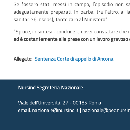
Se fossero stati messi in campo, l’episodio non s
adeguatamente preparati. In barba, tra l’altro, al la
sanitarie (Onseps), tanto caro al Ministero”.
“Spiace, in sintesi - conclude -, dover constatare che i
ed è costantemente alle prese con un lavoro gravoso
Allegato:
Sentenza Corte di appello di Ancona
Nursind Segreteria Nazionale
Viale dell'Università, 27 - 00185 Roma
email: nazionale@nursind.it | nazionale@pec.nursin