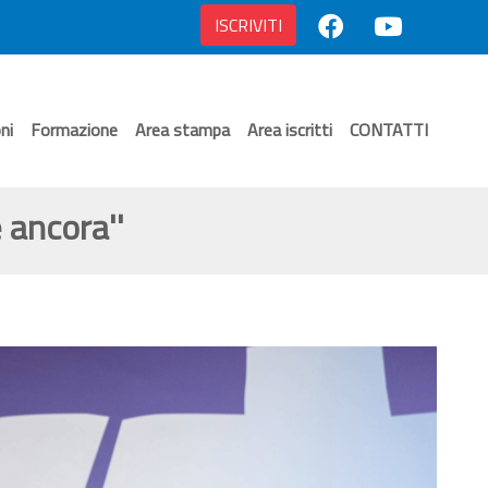
ISCRIVITI
ni
Formazione
Area stampa
Area iscritti
CONTATTI
 ancora''