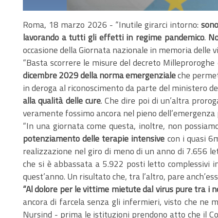
Roma, 18 marzo 2026 - “Inutile girarci intorno:
sono
lavorando a tutti gli effetti in regime pandemico
.
No
occasione della Giornata nazionale in memoria delle vi
“Basta scorrere le misure del decreto Milleproroghe 
dicembre 2029 della norma emergenziale
che permett
in deroga al riconoscimento da parte del ministero del
alla qualità delle cure
. Che dire poi di un’altra proro
veramente fossimo ancora nel pieno dell’emergenza 
“In una giornata come questa, inoltre, non possiam
potenziamento delle terapie intensive
con i quasi 6m
realizzazione nel giro di meno di un anno di 7.656 lett
che si è abbassata a 5.922 posti letto complessivi 
quest’anno. Un risultato che, tra l’altro, pare anch’es
“Al dolore per le vittime mietute dal virus pure tra i n
ancora di farcela senza gli infermieri, visto che ne 
Nursind - prima le istituzioni prendono atto che il